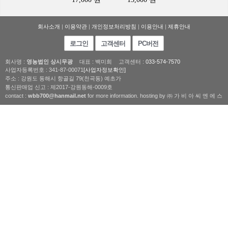
회사소개
|
이용약관
|
개인정보처리방침
|
이용안내
|
제휴안내
로그인
고객센터
PC버전
회사명 :
영농법인 상시무광
대표 : 백미희
고객센터 :
033-574-7570
사업자등록번호 : 341-87-00071
[사업자정보확인]
주소 : 강원도 동해시 항골길 79(천곡동) 예초가
통신판매업 신고 : 제2017-강원동해-0009호
contact :
wbb700@hanmail.net
for more information. hosting by ㈜ 가 비 아 씨 엔 에 스